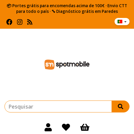
📦 Portes grátis para encomendas acima de 100€ · Envio CTT
para todo o país · 🔧 Diagnóstico grátis em Paredes